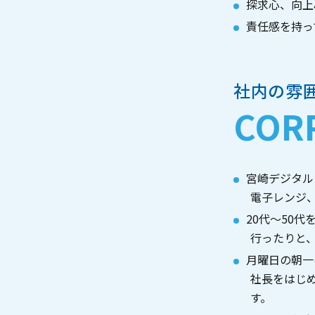
探求心、向上
責任感を持っ
社内の雰
COR
宮崎デジタル
電子レンジ
20代〜50
行ったりと
月曜日の朝一
社長をはじ
す。