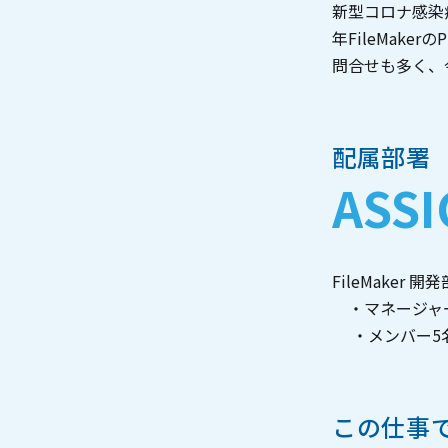
新型コロナ感染
年FileMak
問合せも多く、
配属部署
ASS
FileMaker
・マネージャー
・メンバー5名
この仕事